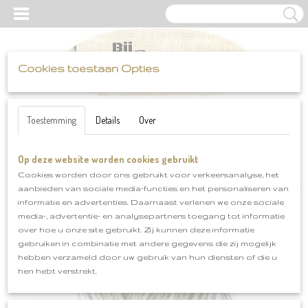
Cookies toestaan Opties
UW WINKELWAGEN
Inloggen
Registreren
Geen producten
(0)
Toestemming
Details
Over
Op deze website worden cookies gebruikt
Home
>
Scheepjes
>
Colour Crafter
>
Colour Crafter Sint Niklaas
klnr 2019
Cookies worden door ons gebruikt voor verkeersanalyse, het
aanbieden van sociale media-functies en het personaliseren van
informatie en advertenties. Daarnaast verlenen we onze sociale
media-, advertentie- en analysepartners toegang tot informatie
over hoe u onze site gebruikt. Zij kunnen deze informatie
gebruiken in combinatie met andere gegevens die zij mogelijk
hebben verzameld door uw gebruik van hun diensten of die u
hen hebt verstrekt.