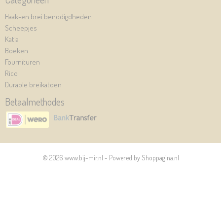
Haak-en brei benodigdheden
Scheepjes
Katia
Boeken
Fournituren
Rico
Durable breikatoen
Betaalmethodes
© 2026 www.bij-mir.nl - Powered by Shoppagina.nl