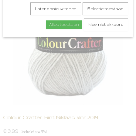
Later opnieuw tonen
Selectie toestaan
Alles toestaan
Nee, niet akkoord
Colour Crafter Sint Niklaas klnr 2019
€ 3,99
(inclusief btw 21%)