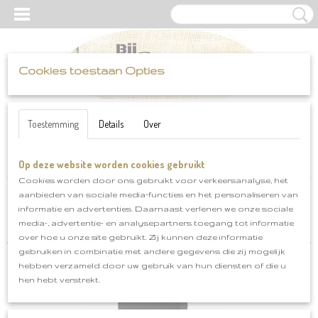
Cookies toestaan Opties
UW WINKELWAGEN
Inloggen
Registreren
Geen producten
(0)
Toestemming
Details
Over
Op deze website worden cookies gebruikt
Home
>
Scheepjes
>
organicon
Cookies worden door ons gebruikt voor verkeersanalyse, het
aanbieden van sociale media-functies en het personaliseren van
Sorteer op:
informatie en advertenties. Daarnaast verlenen we onze sociale
media-, advertentie- en analysepartners toegang tot informatie
over hoe u onze site gebruikt. Zij kunnen deze informatie
gebruiken in combinatie met andere gegevens die zij mogelijk
hebben verzameld door uw gebruik van hun diensten of die u
hen hebt verstrekt.