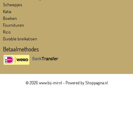
Scheepjes
Katia
Boeken
Fournituren
Rico
Durable breikatoen
Betaalmethodes
© 2026 www.bij-mir.nl - Powered by Shoppagina.nl