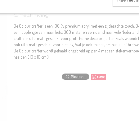
Nee, niet 
Omschrijving
De Colour crafter is een 100 % premium acryl met een zijdezachte touch. D
een looplengte van maar liefst 300 meter en vernoemd naar vele Nederlands
crafter is uitermate geschikt voor grote home deco projecten zoals woond
ook uitermate geschikt voor kleding. Wat je ook maakt, het haak - of breiwer
De Colour crafter wordt gehaakt of gebreid op pen 4 met een stekenverhou
naalden ( 10 x 10 cm )
Save