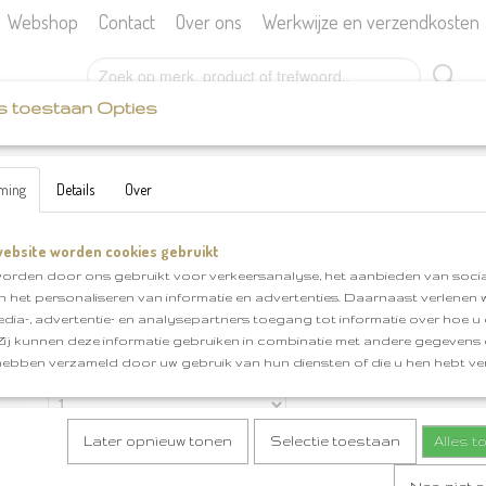
Webshop
Contact
Over ons
Werkwijze en verzendkosten
s toestaan Opties
SCHEEPJES
KATIA
BOEKEN
FOURNITU
ming
Details
Over
 Crafter Texel kleurnr 1019
ebsite worden cookies gebruikt
Scheepjes colour Crafter Texel kleurnr 1019
orden door ons gebruikt voor verkeersanalyse, het aanbieden van socia
en het personaliseren van informatie en advertenties. Daarnaast verlenen
€ 3,99
(inclusief btw 21%)
edia-, advertentie- en analysepartners toegang tot informatie over hoe u 
✓
Op voorraad
- Levertijd 1-2 dagen
 Zij kunnen deze informatie gebruiken in combinatie met andere gegevens d
hebben verzameld door uw gebruik van hun diensten of die u hen hebt ver
Aantal
Later opnieuw tonen
Selectie toestaan
Alles 
IN WINKELWAGEN