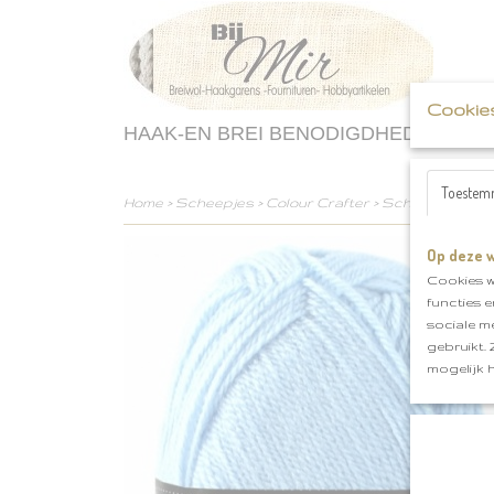
Cookie
HAAK-EN BREI BENODIGDHEDEN
Toestem
Home
>
Scheepjes
>
Colour Crafter
>
Scheepjes colour
Op deze w
Cookies w
functies 
sociale m
gebruikt.
mogelijk 