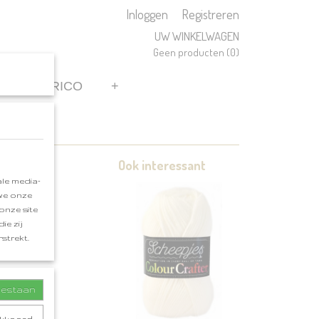
Inloggen
Registreren
UW WINKELWAGEN
Geen producten
(0)
REN
RICO
+
Ook interessant
le media-
 we onze
onze site
ie zij
strekt.
toestaan