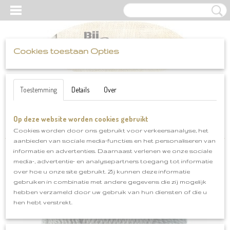
Cookies toestaan Opties
UW WINKELWAGEN
Inloggen
Registreren
Geen producten
(0)
Toestemming
Details
Over
Op deze website worden cookies gebruikt
Home
>
Scheepjes
>
Colour Crafter
>
Scheepjes Colour Crafter
Rotterdam kleurnr 1063
Cookies worden door ons gebruikt voor verkeersanalyse, het
aanbieden van sociale media-functies en het personaliseren van
informatie en advertenties. Daarnaast verlenen we onze sociale
media-, advertentie- en analysepartners toegang tot informatie
over hoe u onze site gebruikt. Zij kunnen deze informatie
gebruiken in combinatie met andere gegevens die zij mogelijk
hebben verzameld door uw gebruik van hun diensten of die u
hen hebt verstrekt.