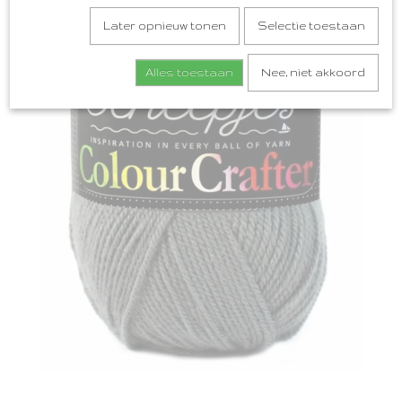
Later opnieuw tonen
Selectie toestaan
Alles toestaan
Nee, niet akkoord