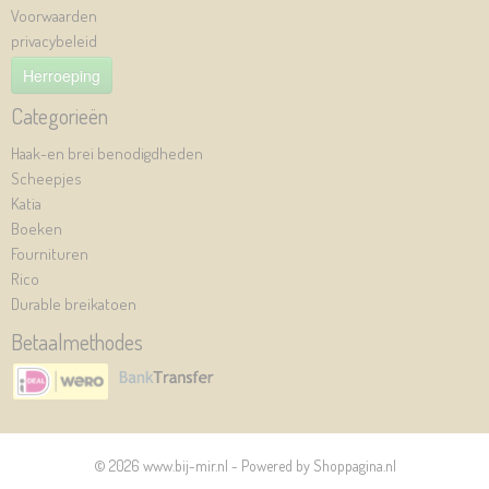
Voorwaarden
privacybeleid
Herroeping
Categorieën
Haak-en brei benodigdheden
Scheepjes
Katia
Boeken
Fournituren
Rico
Durable breikatoen
Betaalmethodes
© 2026 www.bij-mir.nl - Powered by Shoppagina.nl