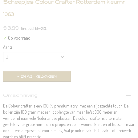
Scheepjes Colour Crafter Rotterdam kleurnr
1063
€ 3,99
(inclusief btw 21%)
✓
Op voorraad
Aantal
IN WINKELWAGEN
Omschrijving
De Colour crafter is een 100 % premium acryl met een zijdezachte touch. De
bollen zijn 100 gram met een looplengte van maar liefst 300 meter en
vernoemd naar vele Nederlandse plaatsen. De colour crafter is uitermate
geschikt voor grote home deco projecten zoals woondekens en of kussens maar
ook uitermate geschikt voor kleding. Wat je ook maakt, het haak - of breiwerk
wordt en blijft prachtig !