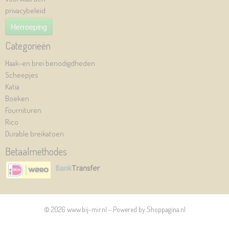
privacybeleid
Herroeping
Categorieën
Haak-en brei benodigdheden
Scheepjes
Katia
Boeken
Fournituren
Rico
Durable breikatoen
Betaalmethodes
© 2026 www.bij-mir.nl - Powered by Shoppagina.nl