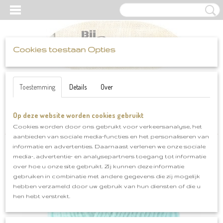
Cookies toestaan Opties
UW WINKELWAGEN
Inloggen
Registreren
Geen producten
(0)
Toestemming
Details
Over
Op deze website worden cookies gebruikt
Home
>
Scheepjes
>
Colour Crafter
>
Scheepjes Colour Crafter
Eelde klnr 1422
Cookies worden door ons gebruikt voor verkeersanalyse, het
aanbieden van sociale media-functies en het personaliseren van
informatie en advertenties. Daarnaast verlenen we onze sociale
media-, advertentie- en analysepartners toegang tot informatie
over hoe u onze site gebruikt. Zij kunnen deze informatie
gebruiken in combinatie met andere gegevens die zij mogelijk
hebben verzameld door uw gebruik van hun diensten of die u
hen hebt verstrekt.