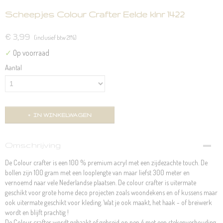
Scheepjes Colour Crafter Eelde klnr 1422
€ 3,99
(inclusief btw 21%)
✓
Op voorraad
Aantal
IN WINKELWAGEN
Omschrijving
De Colour crafter is een 100 % premium acryl met een zijdezachte touch. De
bollen zijn 100 gram met een looplengte van maar liefst 300 meter en
vernoemd naar vele Nederlandse plaatsen. De colour crafter is uitermate
geschikt voor grote home deco projecten zoals woondekens en of kussens maar
ook uitermate geschikt voor kleding. Wat je ook maakt, het haak - of breiwerk
wordt en blijft prachtig !
De Colour crafter wordt gehaakt of gebreid op pen 4 met een stekenverhouding