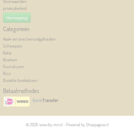
Voorwaarden
privacybeleid
Herroeping
Categorieën
Haak-en brei benodigdheden
Scheepjes
Katia
Boeken
Fournituren
Rico
Durable breikatoen
Betaalmethodes
© 2026 www.bij-mir.nl - Powered by Shoppagina.nl