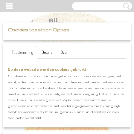
Cookies toestaan Opties
UW WINKELWAGEN
Inloggen
Registreren
Geen producten
(0)
Toestemming
Details
Over
Op deze website worden cookies gebruikt
Home
>
Scheepjes
>
Colour Crafter
>
Scheepjes Colour Crafter
The Haque klnr 1256
Cookies worden door ons gebruikt voor verkeersanalyse, het
aanbieden van sociale media-functies en het personaliseren van
informatie en advertenties. Daarnaast verlenen we onze sociale
media-, advertentie- en analysepartners toegang tot informatie
over hoe u onze site gebruikt. Zij kunnen deze informatie
gebruiken in combinatie met andere gegevens die zij mogelijk
hebben verzameld door uw gebruik van hun diensten of die u
hen hebt verstrekt.