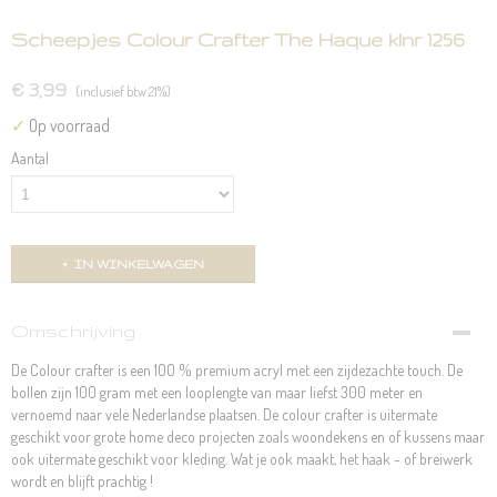
Scheepjes Colour Crafter The Haque klnr 1256
€ 3,99
(inclusief btw 21%)
✓
Op voorraad
Aantal
IN WINKELWAGEN
Omschrijving
De Colour crafter is een 100 % premium acryl met een zijdezachte touch. De
bollen zijn 100 gram met een looplengte van maar liefst 300 meter en
vernoemd naar vele Nederlandse plaatsen. De colour crafter is uitermate
geschikt voor grote home deco projecten zoals woondekens en of kussens maar
ook uitermate geschikt voor kleding. Wat je ook maakt, het haak - of breiwerk
wordt en blijft prachtig !