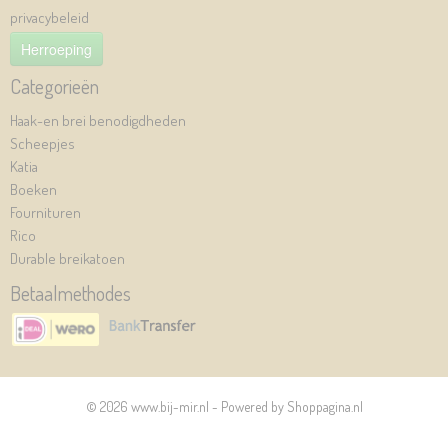
privacybeleid
Herroeping
Categorieën
Haak-en brei benodigdheden
Scheepjes
Katia
Boeken
Fournituren
Rico
Durable breikatoen
Betaalmethodes
© 2026 www.bij-mir.nl - Powered by Shoppagina.nl