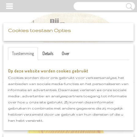
Cookies toestaan Opties
UW WINKELWAGEN
Inloggen
Registreren
Geen producten
(0)
Toestemming
Details
Over
Op deze website worden cookies gebruikt
Home
>
Scheepjes
>
Colour Crafter
>
Scheepjes Colour Crafter
Eindhoven kleurnr 1114
Cookies worden door ons gebruikt voor verkeersanalyse, het
aanbieden van sociale media-functies en het personaliseren van
informatie en advertenties. Daarnaast verlenen we onze sociale
media-, advertentie- en analysepartners toegang tot informatie
over hoe u onze site gebruikt. Zij kunnen deze informatie
gebruiken in combinatie met andere gegevens die zij mogelijk
hebben verzameld door uw gebruik van hun diensten of die u
hen hebt verstrekt.