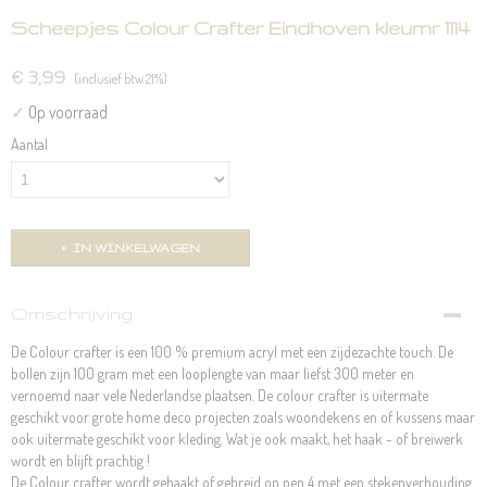
Scheepjes Colour Crafter Eindhoven kleurnr 1114
€ 3,99
(inclusief btw 21%)
✓
Op voorraad
Aantal
IN WINKELWAGEN
Omschrijving
De Colour crafter is een 100 % premium acryl met een zijdezachte touch. De
bollen zijn 100 gram met een looplengte van maar liefst 300 meter en
vernoemd naar vele Nederlandse plaatsen. De colour crafter is uitermate
geschikt voor grote home deco projecten zoals woondekens en of kussens maar
ook uitermate geschikt voor kleding. Wat je ook maakt, het haak - of breiwerk
wordt en blijft prachtig !
De Colour crafter wordt gehaakt of gebreid op pen 4 met een stekenverhouding