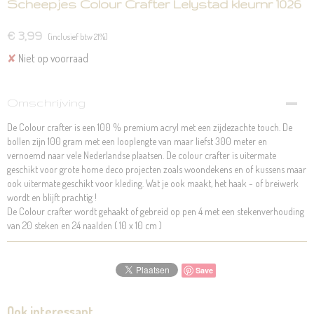
Scheepjes Colour Crafter Lelystad kleurnr 1026
€ 3,99
(inclusief btw 21%)
✘
Niet op voorraad
Omschrijving
De Colour crafter is een 100 % premium acryl met een zijdezachte touch. De
bollen zijn 100 gram met een looplengte van maar liefst 300 meter en
vernoemd naar vele Nederlandse plaatsen. De colour crafter is uitermate
geschikt voor grote home deco projecten zoals woondekens en of kussens maar
ook uitermate geschikt voor kleding. Wat je ook maakt, het haak - of breiwerk
wordt en blijft prachtig !
De Colour crafter wordt gehaakt of gebreid op pen 4 met een stekenverhouding
van 20 steken en 24 naalden ( 10 x 10 cm )
Save
Ook interessant