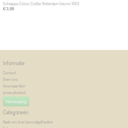
Scheepjes Colour Crafter Rotterdam kleurnr 1063
€ 3,99
Informatie
Contact
Over ons
Voorwaarden
privacybeleid
Herroeping
Categorieën
Haak-en brei benodigdheden