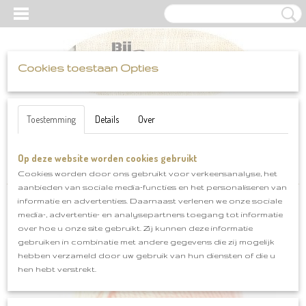
Cookies toestaan Opties
UW WINKELWAGEN
Inloggen
Registreren
Geen producten
(0)
Toestemming
Details
Over
Op deze website worden cookies gebruikt
Home
>
Scheepjes
>
Colour Crafter
>
Scheepjes Colour Crafter
Lelystad kleurnr 1026
Cookies worden door ons gebruikt voor verkeersanalyse, het
aanbieden van sociale media-functies en het personaliseren van
informatie en advertenties. Daarnaast verlenen we onze sociale
media-, advertentie- en analysepartners toegang tot informatie
over hoe u onze site gebruikt. Zij kunnen deze informatie
gebruiken in combinatie met andere gegevens die zij mogelijk
hebben verzameld door uw gebruik van hun diensten of die u
hen hebt verstrekt.