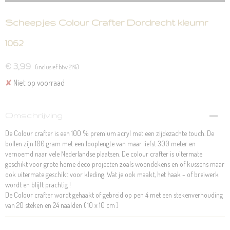
Scheepjes Colour Crafter Dordrecht kleurnr
1062
€ 3,99
(inclusief btw 21%)
✘
Niet op voorraad
Omschrijving
De Colour crafter is een 100 % premium acryl met een zijdezachte touch. De
bollen zijn 100 gram met een looplengte van maar liefst 300 meter en
vernoemd naar vele Nederlandse plaatsen. De colour crafter is uitermate
geschikt voor grote home deco projecten zoals woondekens en of kussens maar
ook uitermate geschikt voor kleding. Wat je ook maakt, het haak - of breiwerk
wordt en blijft prachtig !
De Colour crafter wordt gehaakt of gebreid op pen 4 met een stekenverhouding
van 20 steken en 24 naalden ( 10 x 10 cm )