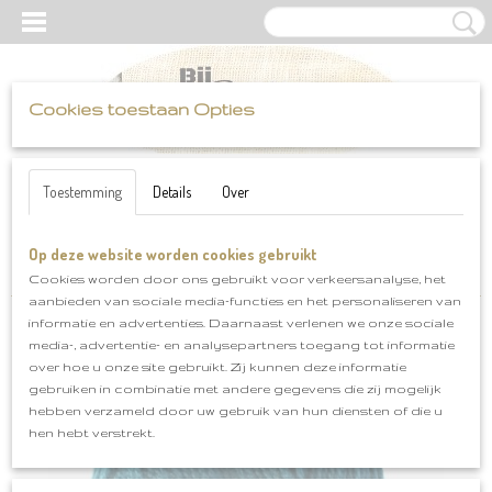
Cookies toestaan Opties
UW WINKELWAGEN
Inloggen
Registreren
Geen producten
(0)
Toestemming
Details
Over
Op deze website worden cookies gebruikt
Home
>
Scheepjes
>
Colour Crafter
>
Scheepjes Colour Crafter
Dordrecht kleurnr 1062
Cookies worden door ons gebruikt voor verkeersanalyse, het
aanbieden van sociale media-functies en het personaliseren van
informatie en advertenties. Daarnaast verlenen we onze sociale
media-, advertentie- en analysepartners toegang tot informatie
over hoe u onze site gebruikt. Zij kunnen deze informatie
gebruiken in combinatie met andere gegevens die zij mogelijk
hebben verzameld door uw gebruik van hun diensten of die u
hen hebt verstrekt.