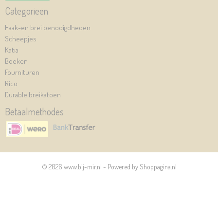
Categorieën
Haak-en brei benodigdheden
Scheepjes
Katia
Boeken
Fournituren
Rico
Durable breikatoen
Betaalmethodes
© 2026 www.bij-mir.nl - Powered by Shoppagina.nl