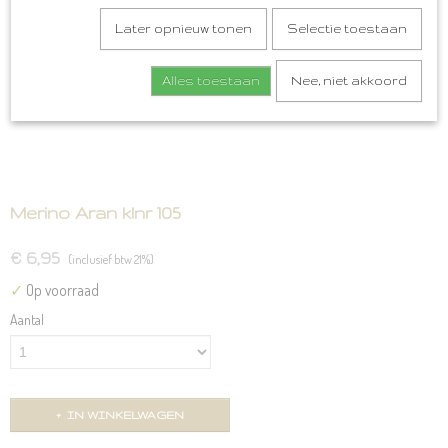
Later opnieuw tonen
Selectie toestaan
Alles toestaan
Nee, niet akkoord
Merino Aran klnr 105
€ 6,95
(inclusief btw 21%)
✓
Op voorraad
Aantal
IN WINKELWAGEN