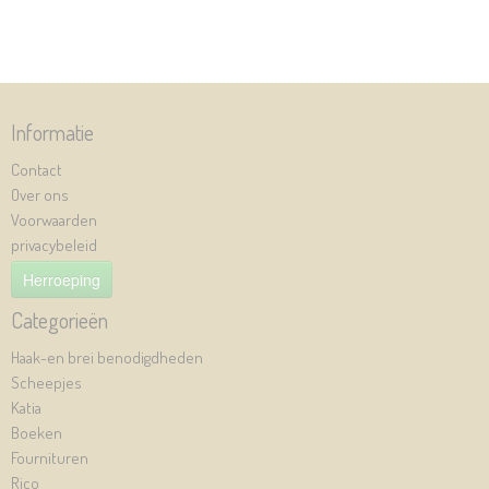
Informatie
Contact
Over ons
Voorwaarden
privacybeleid
Herroeping
Categorieën
Haak-en brei benodigdheden
Scheepjes
Katia
Boeken
Fournituren
Rico