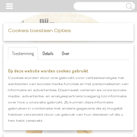
Cookies toestaan Opties
UW WINKELWAGEN
Inloggen
Registreren
Geen producten
(0)
Toestemming
Details
Over
Op deze website worden cookies gebruikt
Home
>
Katia
>
Merino Aran
>
Merino Aran klnr 41
Cookies worden door ons gebruikt voor verkeersanalyse, het
aanbieden van sociale media-functies en het personaliseren van
informatie en advertenties. Daarnaast verlenen we onze sociale
media-, advertentie- en analysepartners toegang tot informatie
over hoe u onze site gebruikt. Zij kunnen deze informatie
gebruiken in combinatie met andere gegevens die zij mogelijk
hebben verzameld door uw gebruik van hun diensten of die u
hen hebt verstrekt.