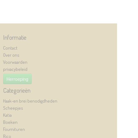
Informatie
Contact
Over ons
Voorwaarden
privacybeleid
Herroeping
Categorieën
Haak-en brei benodigdheden
Scheepjes
Katia
Boeken
Fournituren
Rico