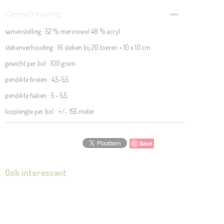
Omschrijving
samenstelling : 52 % merinowol 48 % acryl
stekenverhouding : 16 steken bij 20 toeren = 10 x 10 cm
gewicht per bol : 100 gram
pendikte breien : 4,5-5,5
pendikte haken : 5 – 5,5
looplengte per bol : +/- 155 meter
Save
Ook interessant