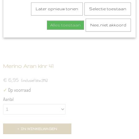
Later opnieuw tonen
Selectie toestaan
Alles toestaan
Nee, niet akkoord
Merino Aran klnr 41
€ 6,95
(inclusief btw 21%)
✓
Op voorraad
Aantal
IN WINKELWAGEN