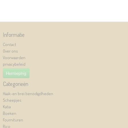
Informatie
Contact
Over ons
Voorwaarden
privacybeleid
Herroeping
Categorieën
Haak-en brei benodigdheden
Scheepjes
Katia
Boeken
Fournituren
Rico