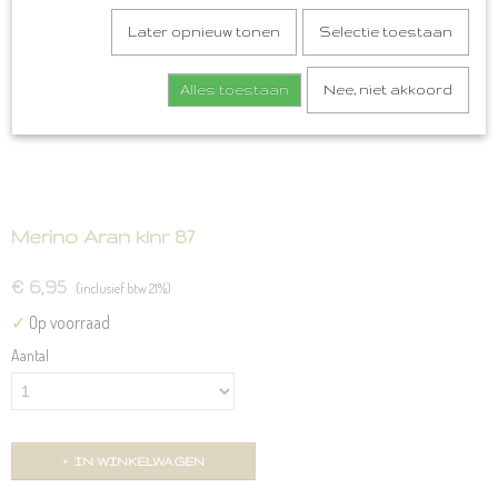
Later opnieuw tonen
Selectie toestaan
Alles toestaan
Nee, niet akkoord
Merino Aran klnr 87
€ 6,95
(inclusief btw 21%)
✓
Op voorraad
Aantal
IN WINKELWAGEN