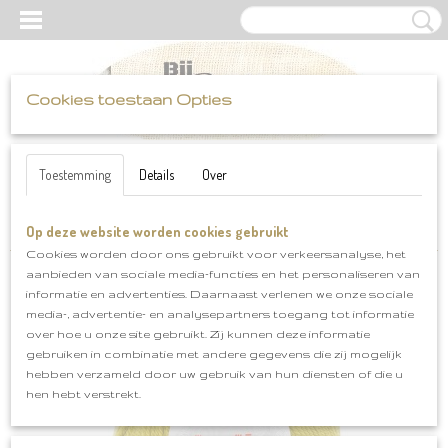
Cookies toestaan Opties
UW WINKELWAGEN
Inloggen
Registreren
Geen producten
(0)
Toestemming
Details
Over
Op deze website worden cookies gebruikt
Home
>
Katia
>
Merino Aran
>
Merino Aran klnr 87
Cookies worden door ons gebruikt voor verkeersanalyse, het
aanbieden van sociale media-functies en het personaliseren van
informatie en advertenties. Daarnaast verlenen we onze sociale
media-, advertentie- en analysepartners toegang tot informatie
over hoe u onze site gebruikt. Zij kunnen deze informatie
gebruiken in combinatie met andere gegevens die zij mogelijk
hebben verzameld door uw gebruik van hun diensten of die u
hen hebt verstrekt.