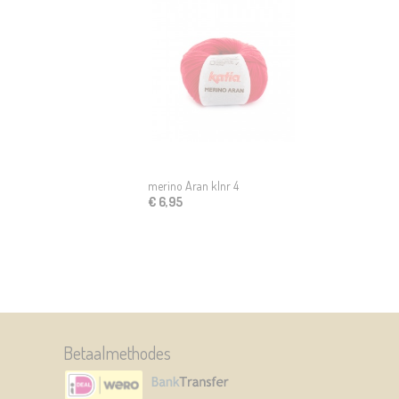
merino Aran klnr 4
€ 6,95
Betaalmethodes