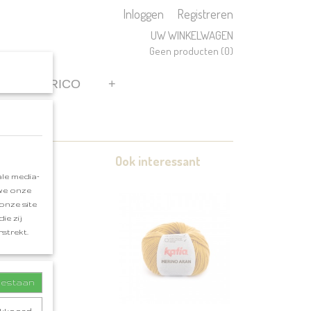
Inloggen
Registreren
UW WINKELWAGEN
Geen producten
(0)
REN
RICO
+
Ook interessant
le media-
 we onze
onze site
ie zij
strekt.
toestaan