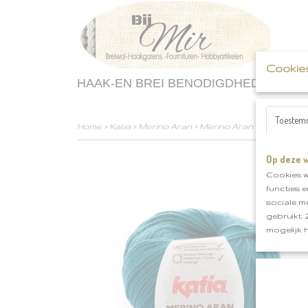
Cookie
HAAK-EN BREI BENODIGDHEDEN
Toestem
Home
>
Katia
>
Merino Aran
>
Merino Aran klnr 56
Op deze w
Cookies w
functies 
sociale m
gebruikt.
mogelijk 