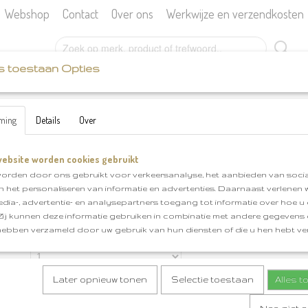
Webshop
Contact
Over ons
Werkwijze en verzendkosten
s toestaan Opties
SCHEEPJES
KATIA
BOEKEN
FOURNITU
ming
Details
Over
ebsite worden cookies gebruikt
Merino Aran klnr 56
orden door ons gebruikt voor verkeersanalyse, het aanbieden van socia
en het personaliseren van informatie en advertenties. Daarnaast verlenen
€ 6,95
(inclusief btw 21%)
edia-, advertentie- en analysepartners toegang tot informatie over hoe u 
✓
Op voorraad
 Zij kunnen deze informatie gebruiken in combinatie met andere gegevens d
hebben verzameld door uw gebruik van hun diensten of die u hen hebt ver
Aantal
Later opnieuw tonen
Selectie toestaan
Alles 
IN WINKELWAGEN