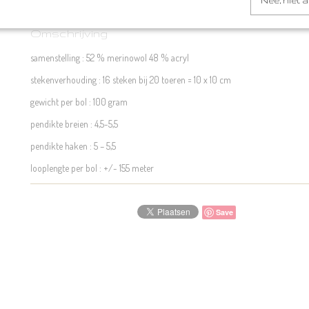
Nee, niet 
Omschrijving
samenstelling : 52 % merinowol 48 % acryl
stekenverhouding : 16 steken bij 20 toeren = 10 x 10 cm
gewicht per bol : 100 gram
pendikte breien : 4,5-5,5
pendikte haken : 5 – 5,5
looplengte per bol : +/- 155 meter
Save