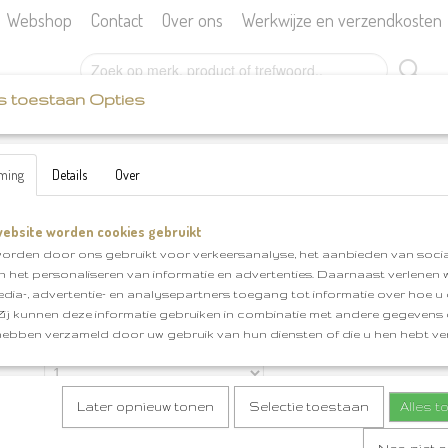
Webshop
Contact
Over ons
Werkwijze en verzendkosten
s toestaan Opties
SCHEEPJES
KATIA
BOEKEN
FOURNITU
ming
Details
Over
ebsite worden cookies gebruikt
Merino Aran klnr 48
orden door ons gebruikt voor verkeersanalyse, het aanbieden van socia
en het personaliseren van informatie en advertenties. Daarnaast verlenen
€ 6,95
(inclusief btw 21%)
edia-, advertentie- en analysepartners toegang tot informatie over hoe u 
✓
Op voorraad
 Zij kunnen deze informatie gebruiken in combinatie met andere gegevens d
hebben verzameld door uw gebruik van hun diensten of die u hen hebt ver
Aantal
Later opnieuw tonen
Selectie toestaan
Alles 
IN WINKELWAGEN