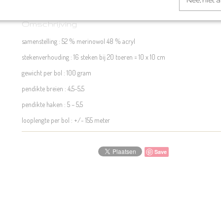
Nee, niet 
Omschrijving
samenstelling : 52 % merinowol 48 % acryl
stekenverhouding : 16 steken bij 20 toeren = 10 x 10 cm
gewicht per bol : 100 gram
pendikte breien : 4,5-5,5
pendikte haken : 5 – 5,5
looplengte per bol : +/- 155 meter
Save