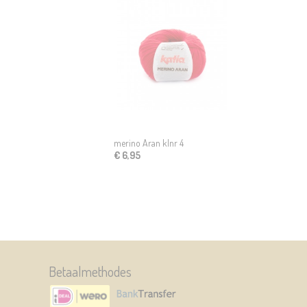
merino Aran klnr 4
€ 6,95
Betaalmethodes