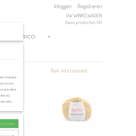
Inloggen
Registreren
UW WINKELWAGEN
Geen producten
(0)
REN
RICO
+
Ook interessant
le media-
 we onze
onze site
ie zij
strekt.
toestaan