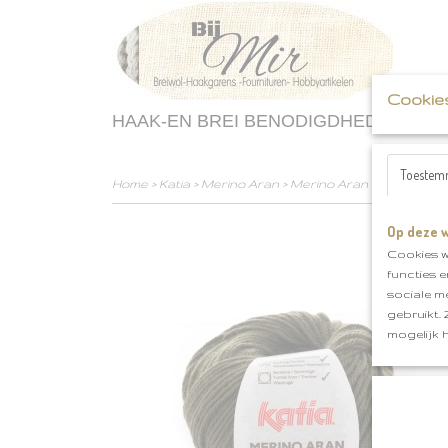
Cookie
HAAK-EN BREI BENODIGDHEDEN
Toestem
Home
>
Katia
>
Merino Aran
>
Merino Aran klnr 48
Op deze w
Cookies w
functies 
sociale m
gebruikt.
mogelijk 