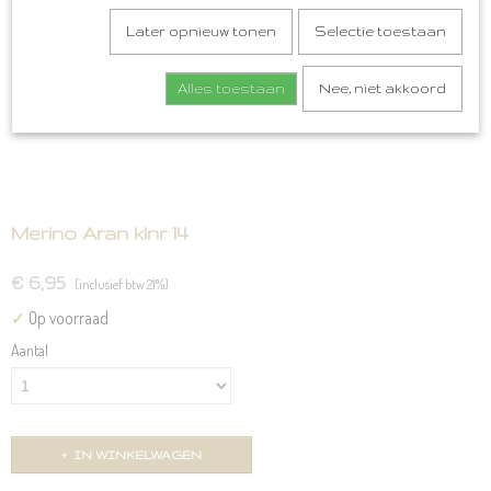
Later opnieuw tonen
Selectie toestaan
Alles toestaan
Nee, niet akkoord
Merino Aran klnr 14
€ 6,95
(inclusief btw 21%)
✓
Op voorraad
Aantal
IN WINKELWAGEN