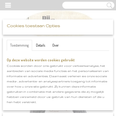
Cookies toestaan Opties
UW WINKELWAGEN
Inloggen
Registreren
Geen producten
(0)
Toestemming
Details
Over
Op deze website worden cookies gebruikt
Home
>
Katia
>
Merino Aran
>
Merino Aran klnr 14
Cookies worden door ons gebruikt voor verkeersanalyse, het
aanbieden van sociale media-functies en het personaliseren van
informatie en advertenties. Daarnaast verlenen we onze sociale
media-, advertentie- en analysepartners toegang tot informatie
over hoe u onze site gebruikt. Zij kunnen deze informatie
gebruiken in combinatie met andere gegevens die zij mogelijk
hebben verzameld door uw gebruik van hun diensten of die u
hen hebt verstrekt.