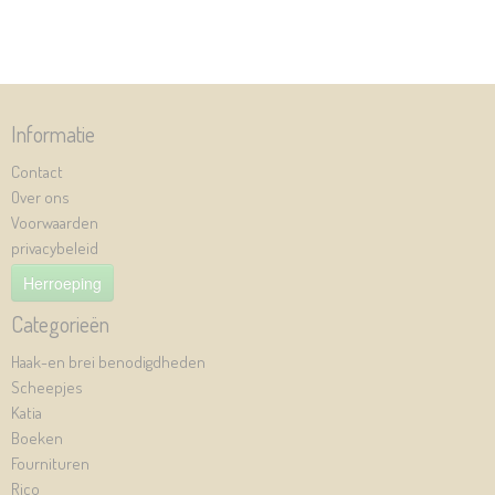
Informatie
Contact
Over ons
Voorwaarden
privacybeleid
Herroeping
Categorieën
Haak-en brei benodigdheden
Scheepjes
Katia
Boeken
Fournituren
Rico