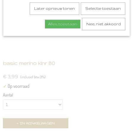
Later opnieuw tonen
Selectie toestaan
Alles toestaan
Nee, niet akkoord
basic merino klnr 80
€ 3,99
(inclusief btw 21%)
✓
Op voorraad
Aantal
IN WINKELWAGEN