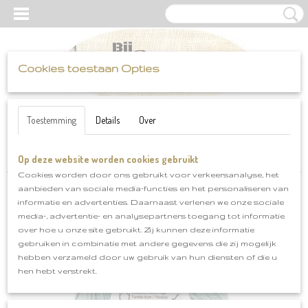
Cookies toestaan Opties
UW WINKELWAGEN
Inloggen
Registreren
Geen producten
(0)
Toestemming
Details
Over
Op deze website worden cookies gebruikt
Home
>
Katia
>
Basic Merino
>
basic merino klnr 80
Cookies worden door ons gebruikt voor verkeersanalyse, het
aanbieden van sociale media-functies en het personaliseren van
informatie en advertenties. Daarnaast verlenen we onze sociale
media-, advertentie- en analysepartners toegang tot informatie
over hoe u onze site gebruikt. Zij kunnen deze informatie
gebruiken in combinatie met andere gegevens die zij mogelijk
hebben verzameld door uw gebruik van hun diensten of die u
hen hebt verstrekt.