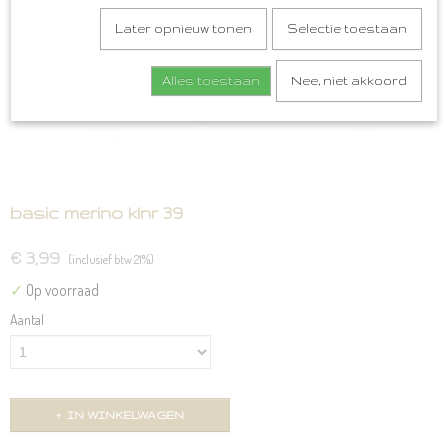
Later opnieuw tonen
Selectie toestaan
Alles toestaan
Nee, niet akkoord
basic merino klnr 39
€ 3,99
(inclusief btw 21%)
✓
Op voorraad
Aantal
IN WINKELWAGEN