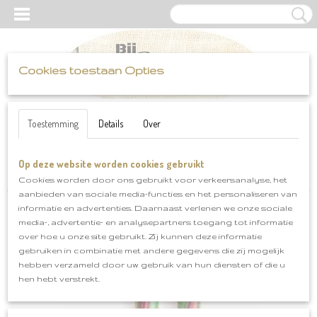
Cookies toestaan Opties
UW WINKELWAGEN
Inloggen
Registreren
Geen producten
(0)
Toestemming
Details
Over
Op deze website worden cookies gebruikt
Home
>
Haak-en brei benodigdheden
>
Knitpro rondbreisysteem
>
Verwisselbare punten Knitpro Symphony mt 6.0
Cookies worden door ons gebruikt voor verkeersanalyse, het
aanbieden van sociale media-functies en het personaliseren van
informatie en advertenties. Daarnaast verlenen we onze sociale
media-, advertentie- en analysepartners toegang tot informatie
over hoe u onze site gebruikt. Zij kunnen deze informatie
gebruiken in combinatie met andere gegevens die zij mogelijk
hebben verzameld door uw gebruik van hun diensten of die u
hen hebt verstrekt.