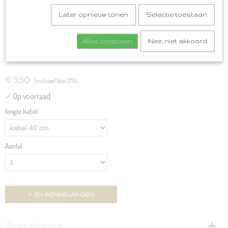
Later opnieuw tonen
Selectie toestaan
Alles toestaan
Nee, niet akkoord
kabel voor rondbreisysteem div lengtes
€ 3,50
(inclusief btw 21%)
✓
Op voorraad
lengte kabel
Aantal
IN WINKELWAGEN
Specificaties