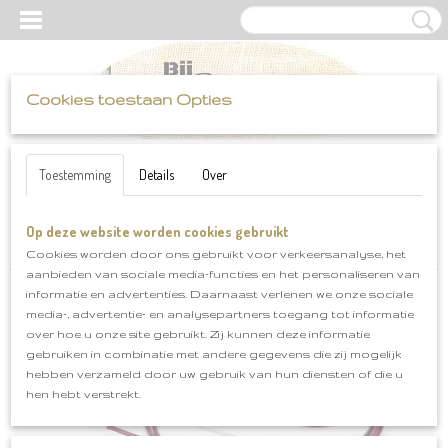
Cookies toestaan Opties
UW WINKELWAGEN
Inloggen
Registreren
Geen producten
(0)
Toestemming
Details
Over
Op deze website worden cookies gebruikt
Home
>
Haak-en brei benodigdheden
>
Knitpro rondbreisysteem
>
kabel voor rondbreisysteem div lengtes
Cookies worden door ons gebruikt voor verkeersanalyse, het
aanbieden van sociale media-functies en het personaliseren van
informatie en advertenties. Daarnaast verlenen we onze sociale
media-, advertentie- en analysepartners toegang tot informatie
over hoe u onze site gebruikt. Zij kunnen deze informatie
gebruiken in combinatie met andere gegevens die zij mogelijk
hebben verzameld door uw gebruik van hun diensten of die u
hen hebt verstrekt.