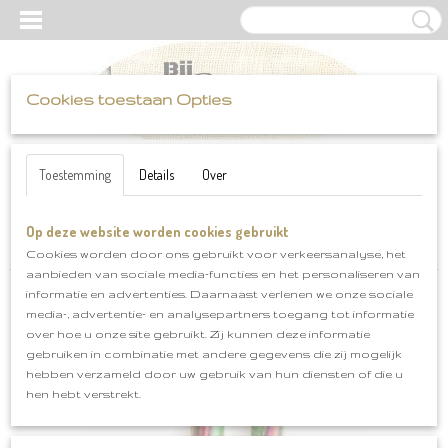
Cookies toestaan Opties
UW WINKELWAGEN
Inloggen
Registreren
Geen producten
(0)
Toestemming
Details
Over
Op deze website worden cookies gebruikt
Home
>
Haak-en brei benodigdheden
>
Knitpro rondbreisysteem
>
Verwisselbare punten Knitpro Symphony mt 5.5
Cookies worden door ons gebruikt voor verkeersanalyse, het
aanbieden van sociale media-functies en het personaliseren van
informatie en advertenties. Daarnaast verlenen we onze sociale
media-, advertentie- en analysepartners toegang tot informatie
over hoe u onze site gebruikt. Zij kunnen deze informatie
gebruiken in combinatie met andere gegevens die zij mogelijk
hebben verzameld door uw gebruik van hun diensten of die u
hen hebt verstrekt.