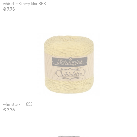
whirlette Bilbery klnr 868
€ 7,75
whirlette klnr 853
€ 7,75