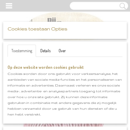
Cookies toestaan Opties
UW WINKELWAGEN
Inloggen
Registreren
Geen producten
(0)
Toestemming
Details
Over
Op deze website worden cookies gebruikt
Home
>
Scheepjes
>
Stonewashed
>
Corundum Ruby 808
Cookies worden door ons gebruikt voor verkeersanalyse, het
aanbieden van sociale media-functies en het personaliseren van
informatie en advertenties. Daarnaast verlenen we onze sociale
media-, advertentie- en analysepartners toegang tot informatie
over hoe u onze site gebruikt. Zij kunnen deze informatie
gebruiken in combinatie met andere gegevens die zij mogelijk
hebben verzameld door uw gebruik van hun diensten of die u
hen hebt verstrekt.