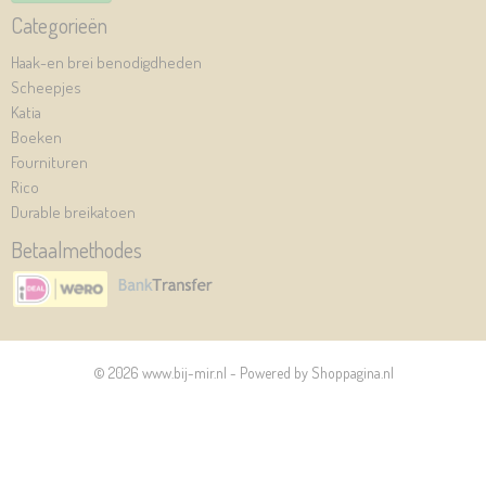
Categorieën
Haak-en brei benodigdheden
Scheepjes
Katia
Boeken
Fournituren
Rico
Durable breikatoen
Betaalmethodes
© 2026 www.bij-mir.nl - Powered by Shoppagina.nl