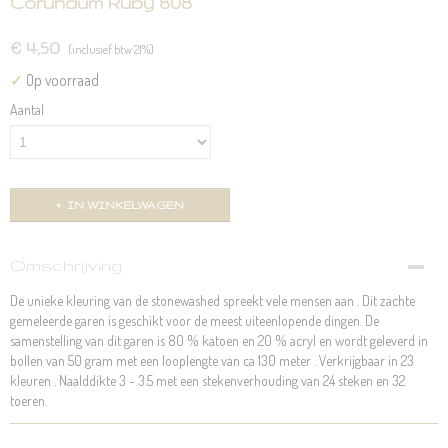
Corundum Ruby 808
€ 4,50
(inclusief btw 21%)
✓
Op voorraad
Aantal
IN WINKELWAGEN
Omschrijving
De unieke kleuring van de stonewashed spreekt vele mensen aan . Dit zachte
gemeleerde garen is geschikt voor de meest uiteenlopende dingen. De
samenstelling van dit garen is 80 % katoen en 20 % acryl en wordt geleverd in
bollen van 50 gram met een looplengte van ca 130 meter . Verkrijgbaar in 23
kleuren . Naalddikte 3 - 3.5 met een stekenverhouding van 24 steken en 32
toeren.