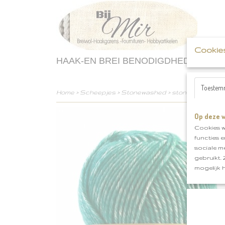
Cookie
HAAK-EN BREI BENODIGDHEDEN
Toestem
Home
>
Scheepjes
>
Stonewashed
>
stonewashed Mal
Op deze w
Cookies w
functies 
sociale m
gebruikt.
mogelijk 