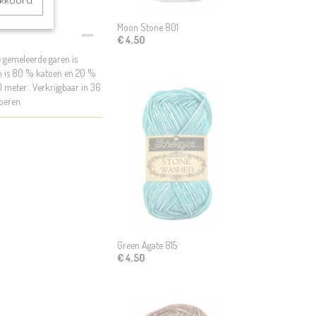
akkoord
Moon Stone 801
€ 4,50
e gemeleerde garen is
en is 80 % katoen en 20 %
 meter . Verkrijgbaar in 36
oeren.
Green Agate 815
€ 4,50