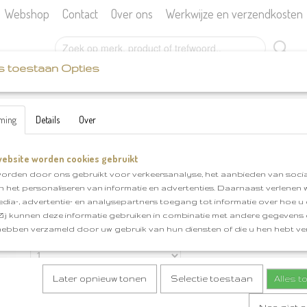
Webshop
Contact
Over ons
Werkwijze en verzendkosten
s toestaan Opties
SCHEEPJES
KATIA
BOEKEN
FOURNITU
ming
Details
Over
achite klnr 825
ebsite worden cookies gebruikt
stonewashed Malachite klnr 825
orden door ons gebruikt voor verkeersanalyse, het aanbieden van socia
en het personaliseren van informatie en advertenties. Daarnaast verlenen
€ 4,50
(inclusief btw 21%)
edia-, advertentie- en analysepartners toegang tot informatie over hoe u 
✓
Op voorraad
 Zij kunnen deze informatie gebruiken in combinatie met andere gegevens d
hebben verzameld door uw gebruik van hun diensten of die u hen hebt ver
Aantal
Later opnieuw tonen
Selectie toestaan
Alles 
IN WINKELWAGEN