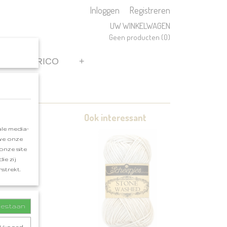
Inloggen
Registreren
UW WINKELWAGEN
Geen producten
(0)
REN
RICO
+
Ook interessant
le media-
 we onze
onze site
ie zij
strekt.
toestaan