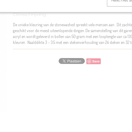
Nee, niet 
Omschrijving
De unieke kleuring van de stonewashed spreekt vele mensen aan . Dit zacht
geschikt voor de meest uiteenlopende dingen. De samenstelling van dit gar
acryl en wordt geleverd in bollen van 50 gram met een looplengte van ca 130
kleuren . Naalddikte 3 - 3.5 met een stekenverhouding van 24 steken en 32 t
Save