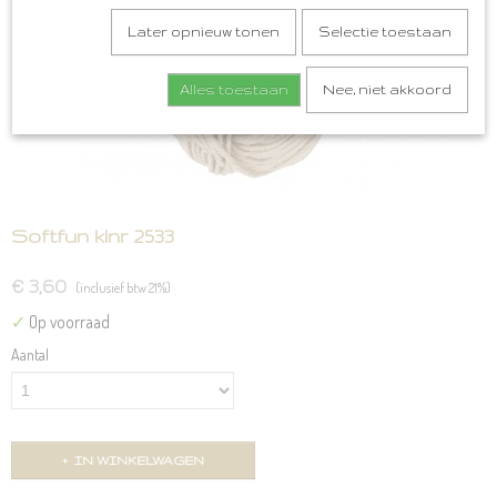
Later opnieuw tonen
Selectie toestaan
Alles toestaan
Nee, niet akkoord
Softfun klnr 2533
€ 3,60
(inclusief btw 21%)
✓
Op voorraad
Aantal
IN WINKELWAGEN