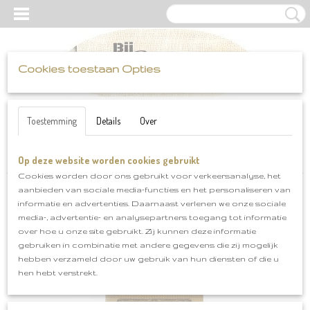
Cookies toestaan Opties
UW WINKELWAGEN
Inloggen
Registreren
Geen producten
(0)
Toestemming
Details
Over
Op deze website worden cookies gebruikt
Home
>
Scheepjes
>
Softfun
>
Softfun klnr 2533
Cookies worden door ons gebruikt voor verkeersanalyse, het
aanbieden van sociale media-functies en het personaliseren van
informatie en advertenties. Daarnaast verlenen we onze sociale
media-, advertentie- en analysepartners toegang tot informatie
over hoe u onze site gebruikt. Zij kunnen deze informatie
gebruiken in combinatie met andere gegevens die zij mogelijk
hebben verzameld door uw gebruik van hun diensten of die u
hen hebt verstrekt.