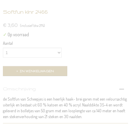
Softfun klnr 2466
€ 3,60
(inclusief btw 21%)
✓
Op voorraad
Aantal
IN WINKELWAGEN
Omschrijving
de Softfun van Scheepjes is een heerlijk haak- brei garen met een veloursachtig
uiterlijk en bestaat uit 60 % katoen en 40 % acryl. Naalddikte 3.5-4 en wordt
geleverd in bolletjes van 50 gram met een looplengte van ca 140 meter en heeft
een stekenverhouding van 21 steken en 30 naalden.