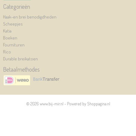
Categorieën
Haak-en brei benodigdheden
Scheepjes
Katia
Boeken
Fournituren
Rico
Durable breikatoen
Betaalmethodes
© 2026 www.bij-mir.nl - Powered by Shoppagina.nl