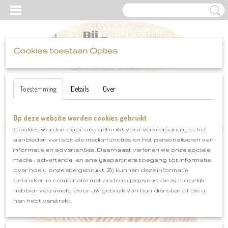
Cookies toestaan Opties
UW WINKELWAGEN
Inloggen
Registreren
Geen producten
(0)
Toestemming
Details
Over
Op deze website worden cookies gebruikt
Home
>
Scheepjes
>
Softfun
>
Softfun klnr 2466
Cookies worden door ons gebruikt voor verkeersanalyse, het
aanbieden van sociale media-functies en het personaliseren van
informatie en advertenties. Daarnaast verlenen we onze sociale
media-, advertentie- en analysepartners toegang tot informatie
over hoe u onze site gebruikt. Zij kunnen deze informatie
gebruiken in combinatie met andere gegevens die zij mogelijk
hebben verzameld door uw gebruik van hun diensten of die u
hen hebt verstrekt.