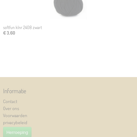
softfun klnr 2408 zwart
€ 3,60
Informatie
Contact
Over ons
Voorwaarden
privacybeleid
Herroeping