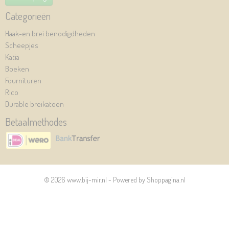
Categorieën
Haak-en brei benodigdheden
Scheepjes
Katia
Boeken
Fournituren
Rico
Durable breikatoen
Betaalmethodes
© 2026 www.bij-mir.nl - Powered by Shoppagina.nl