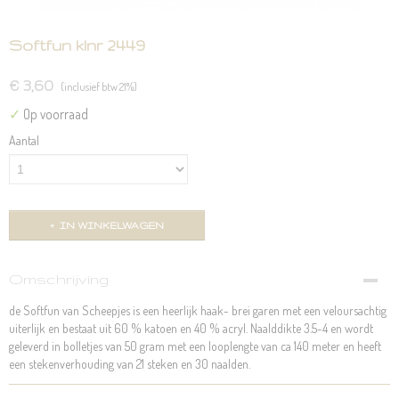
Softfun klnr 2449
€ 3,60
(inclusief btw 21%)
✓
Op voorraad
Aantal
IN WINKELWAGEN
Omschrijving
de Softfun van Scheepjes is een heerlijk haak- brei garen met een veloursachtig
uiterlijk en bestaat uit 60 % katoen en 40 % acryl. Naalddikte 3.5-4 en wordt
geleverd in bolletjes van 50 gram met een looplengte van ca 140 meter en heeft
een stekenverhouding van 21 steken en 30 naalden.