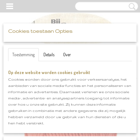
Cookies toestaan Opties
UW WINKELWAGEN
Inloggen
Registreren
Geen producten
(0)
Toestemming
Details
Over
Op deze website worden cookies gebruikt
Home
>
Scheepjes
>
Softfun
>
Softfun klnr 2449
Cookies worden door ons gebruikt voor verkeersanalyse, het
aanbieden van sociale media-functies en het personaliseren van
informatie en advertenties. Daarnaast verlenen we onze sociale
media-, advertentie- en analysepartners toegang tot informatie
over hoe u onze site gebruikt. Zij kunnen deze informatie
gebruiken in combinatie met andere gegevens die zij mogelijk
hebben verzameld door uw gebruik van hun diensten of die u
hen hebt verstrekt.