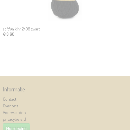
softfun klnr 2408 zwart
€ 3,60
Informatie
Contact
Over ons
Voorwaarden
privacybeleid
Herroeping