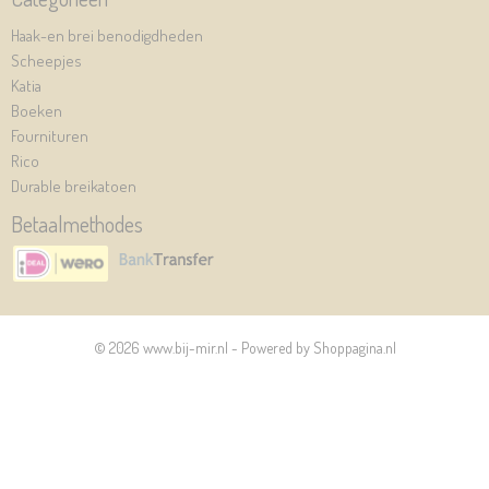
Haak-en brei benodigdheden
Scheepjes
Katia
Boeken
Fournituren
Rico
Durable breikatoen
Betaalmethodes
© 2026 www.bij-mir.nl - Powered by Shoppagina.nl