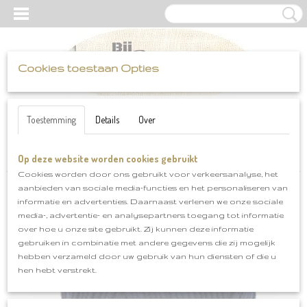
Cookies toestaan Opties
UW WINKELWAGEN
Inloggen
Registreren
Geen producten
(0)
Toestemming
Details
Over
Op deze website worden cookies gebruikt
Home
>
Scheepjes
>
Softfun
>
Softfun klnr 2401
Cookies worden door ons gebruikt voor verkeersanalyse, het
aanbieden van sociale media-functies en het personaliseren van
informatie en advertenties. Daarnaast verlenen we onze sociale
media-, advertentie- en analysepartners toegang tot informatie
over hoe u onze site gebruikt. Zij kunnen deze informatie
gebruiken in combinatie met andere gegevens die zij mogelijk
hebben verzameld door uw gebruik van hun diensten of die u
hen hebt verstrekt.