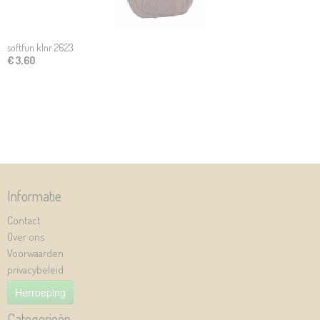
softfun klnr 2623
€ 3,60
Informatie
Contact
Over ons
Voorwaarden
privacybeleid
Herroeping
Categorieën