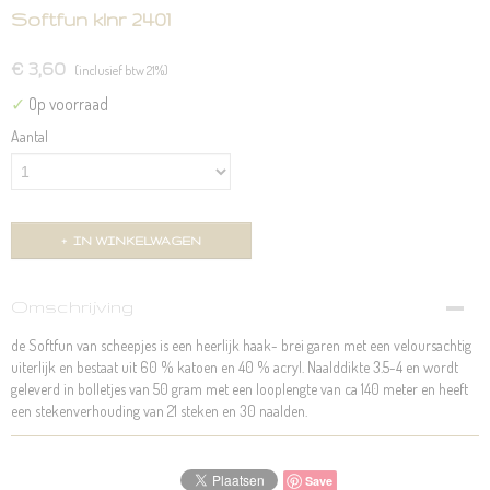
Softfun klnr 2401
€ 3,60
(inclusief btw 21%)
✓
Op voorraad
Aantal
IN WINKELWAGEN
Omschrijving
de Softfun van scheepjes is een heerlijk haak- brei garen met een veloursachtig
uiterlijk en bestaat uit 60 % katoen en 40 % acryl. Naalddikte 3.5-4 en wordt
geleverd in bolletjes van 50 gram met een looplengte van ca 140 meter en heeft
een stekenverhouding van 21 steken en 30 naalden.
Save