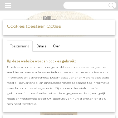
Cookies toestaan Opties
UW WINKELWAGEN
Inloggen
Registreren
Geen producten
(0)
Toestemming
Details
Over
Op deze website worden cookies gebruikt
Home
>
Scheepjes
>
Softfun
>
Softfun klnr 2630
Cookies worden door ons gebruikt voor verkeersanalyse, het
aanbieden van sociale media-functies en het personaliseren van
informatie en advertenties. Daarnaast verlenen we onze sociale
media-, advertentie- en analysepartners toegang tot informatie
over hoe u onze site gebruikt. Zij kunnen deze informatie
gebruiken in combinatie met andere gegevens die zij mogelijk
hebben verzameld door uw gebruik van hun diensten of die u
hen hebt verstrekt.