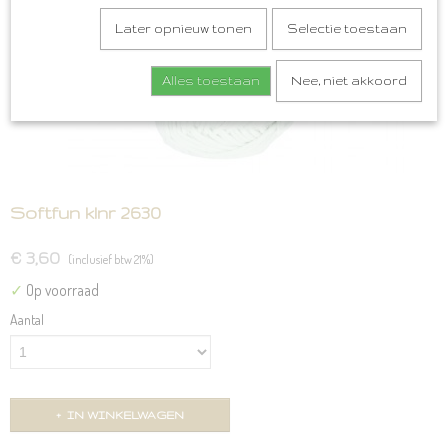
Later opnieuw tonen
Selectie toestaan
Alles toestaan
Nee, niet akkoord
Softfun klnr 2630
€ 3,60
(inclusief btw 21%)
✓
Op voorraad
Aantal
IN WINKELWAGEN