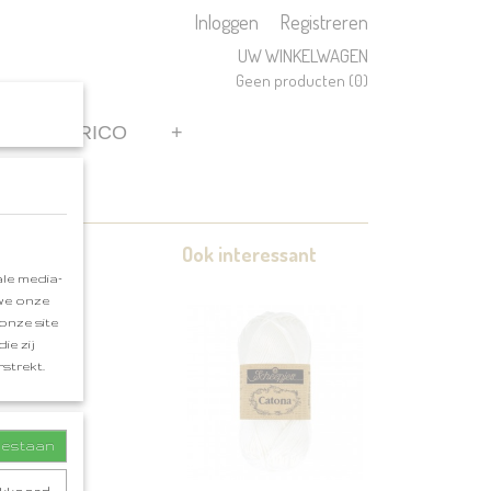
Inloggen
Registreren
UW WINKELWAGEN
Geen producten
(0)
REN
RICO
+
Ook interessant
le media-
 we onze
onze site
ie zij
strekt.
toestaan