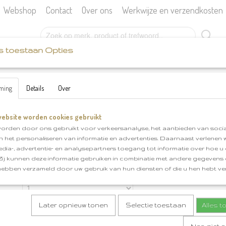
Webshop
Contact
Over ons
Werkwijze en verzendkosten
s toestaan Opties
SCHEEPJES
KATIA
BOEKEN
FOURNITU
ming
Details
Over
klnr 162
ebsite worden cookies gebruikt
Catona 50 gram klnr 162
orden door ons gebruikt voor verkeersanalyse, het aanbieden van socia
en het personaliseren van informatie en advertenties. Daarnaast verlenen
€ 2,85
(inclusief btw 21%)
edia-, advertentie- en analysepartners toegang tot informatie over hoe u 
✓
Op voorraad
 Zij kunnen deze informatie gebruiken in combinatie met andere gegevens d
hebben verzameld door uw gebruik van hun diensten of die u hen hebt ver
Aantal
Later opnieuw tonen
Selectie toestaan
Alles 
IN WINKELWAGEN