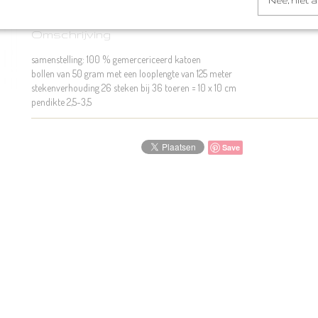
Nee, niet 
Omschrijving
samenstelling: 100 % gemercericeerd katoen
bollen van 50 gram met een looplengte van 125 meter
stekenverhouding 26 steken bij 36 toeren = 10 x 10 cm
pendikte 2,5-3,5
Save