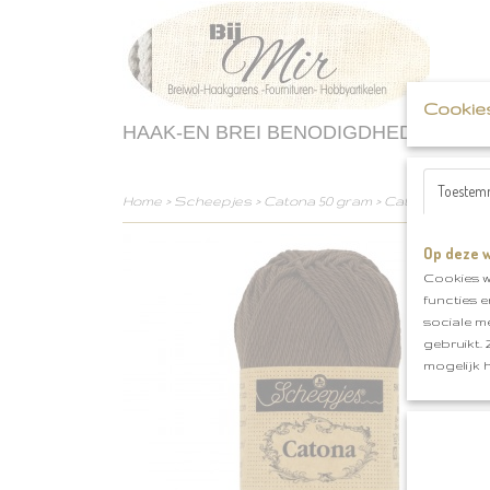
Cookie
HAAK-EN BREI BENODIGDHEDEN
Toestem
Home
>
Scheepjes
>
Catona 50 gram
>
Catona 50 gram 
Op deze w
Cookies w
functies 
sociale m
gebruikt.
mogelijk 