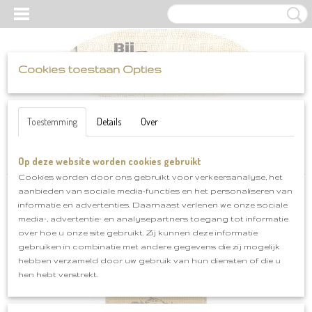
Cookies toestaan Opties
UW WINKELWAGEN
Inloggen
Registreren
Geen producten
(0)
Toestemming
Details
Over
Op deze website worden cookies gebruikt
Home
>
Scheepjes
>
Catona 50 gram
>
Catona 50 gram klnr 263
Cookies worden door ons gebruikt voor verkeersanalyse, het
aanbieden van sociale media-functies en het personaliseren van
informatie en advertenties. Daarnaast verlenen we onze sociale
media-, advertentie- en analysepartners toegang tot informatie
over hoe u onze site gebruikt. Zij kunnen deze informatie
gebruiken in combinatie met andere gegevens die zij mogelijk
hebben verzameld door uw gebruik van hun diensten of die u
hen hebt verstrekt.