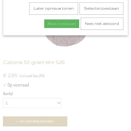
Later opnieuw tonen
Selectie toestaan
Alles toestaan
Nee, niet akkoord
Catona 50 gram klnr 526
€ 2,85
(inclusief btw 21%)
✓
Op voorraad
Aantal
IN WINKELWAGEN