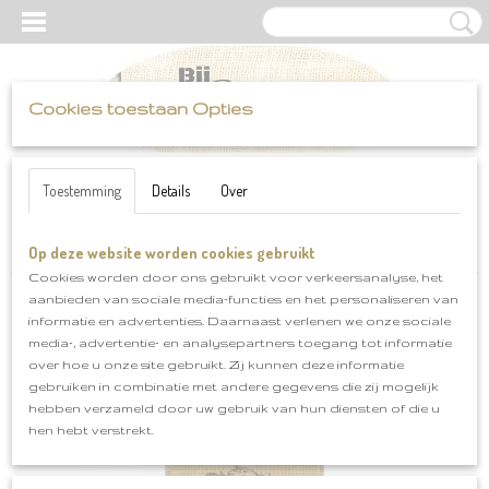
Cookies toestaan Opties
UW WINKELWAGEN
Inloggen
Registreren
Geen producten
(0)
Toestemming
Details
Over
Op deze website worden cookies gebruikt
Home
>
Scheepjes
>
Catona 50 gram
>
Catona 50 gram klnr 526
Cookies worden door ons gebruikt voor verkeersanalyse, het
aanbieden van sociale media-functies en het personaliseren van
informatie en advertenties. Daarnaast verlenen we onze sociale
media-, advertentie- en analysepartners toegang tot informatie
over hoe u onze site gebruikt. Zij kunnen deze informatie
gebruiken in combinatie met andere gegevens die zij mogelijk
hebben verzameld door uw gebruik van hun diensten of die u
hen hebt verstrekt.