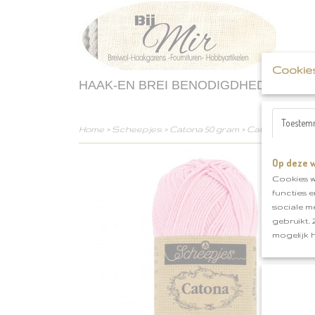
Cookie
HAAK-EN BREI BENODIGDHEDEN
Toestem
Home
>
Scheepjes
>
Catona 50 gram
>
Catona 50 gram 
Op deze w
Cookies w
functies 
sociale m
gebruikt.
mogelijk 