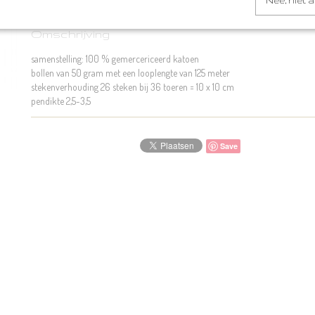
Nee, niet 
Omschrijving
samenstelling: 100 % gemercericeerd katoen
bollen van 50 gram met een looplengte van 125 meter
stekenverhouding 26 steken bij 36 toeren = 10 x 10 cm
pendikte 2,5-3,5
Save