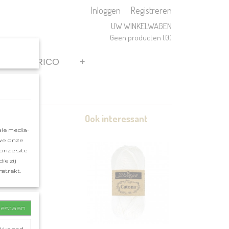
Inloggen
Registreren
UW WINKELWAGEN
Geen producten
(0)
REN
RICO
+
Ook interessant
le media-
 we onze
onze site
ie zij
strekt.
toestaan