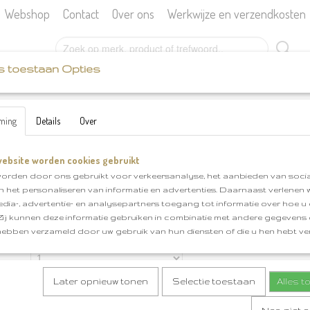
Webshop
Contact
Over ons
Werkwijze en verzendkosten
s toestaan Opties
SCHEEPJES
KATIA
BOEKEN
FOURNITU
ming
Details
Over
klnr 222
ebsite worden cookies gebruikt
Catona 50 gram klnr 222
orden door ons gebruikt voor verkeersanalyse, het aanbieden van socia
en het personaliseren van informatie en advertenties. Daarnaast verlenen
€ 2,85
(inclusief btw 21%)
edia-, advertentie- en analysepartners toegang tot informatie over hoe u 
✓
Op voorraad
 Zij kunnen deze informatie gebruiken in combinatie met andere gegevens d
hebben verzameld door uw gebruik van hun diensten of die u hen hebt ver
Aantal
Later opnieuw tonen
Selectie toestaan
Alles 
IN WINKELWAGEN