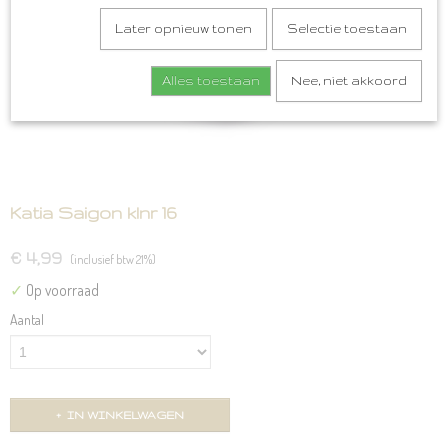
Later opnieuw tonen
Selectie toestaan
Alles toestaan
Nee, niet akkoord
Katia Saigon klnr 16
€ 4,99
(inclusief btw 21%)
✓
Op voorraad
Aantal
IN WINKELWAGEN