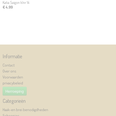
Katia Saigon klnr 14
€ 4,99
Informatie
Contact
Over ons
Voorwaarden
privacybeleid
Herroeping
Categorieën
Haak-en brei benodigdheden
Scheepjes