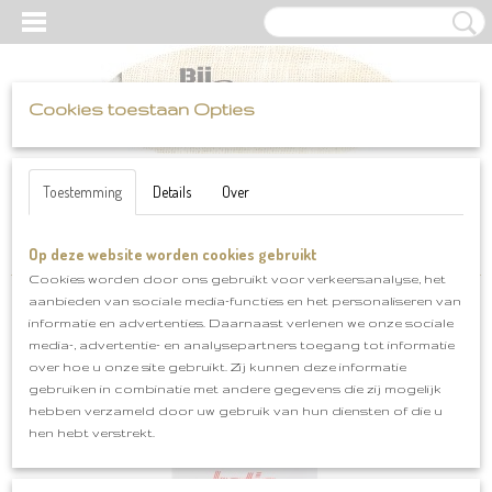
Cookies toestaan Opties
UW WINKELWAGEN
Inloggen
Registreren
Geen producten
(0)
Toestemming
Details
Over
Op deze website worden cookies gebruikt
Home
>
Katia
>
Saigon
>
Katia Saigon klnr 16
Cookies worden door ons gebruikt voor verkeersanalyse, het
aanbieden van sociale media-functies en het personaliseren van
informatie en advertenties. Daarnaast verlenen we onze sociale
media-, advertentie- en analysepartners toegang tot informatie
over hoe u onze site gebruikt. Zij kunnen deze informatie
gebruiken in combinatie met andere gegevens die zij mogelijk
hebben verzameld door uw gebruik van hun diensten of die u
hen hebt verstrekt.