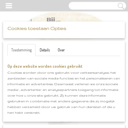
Cookies toestaan Opties
UW WINKELWAGEN
Inloggen
Registreren
Geen producten
(0)
Toestemming
Details
Over
Op deze website worden cookies gebruikt
Home
>
Katia
>
Peques
>
Peques klnr 84934
Cookies worden door ons gebruikt voor verkeersanalyse, het
aanbieden van sociale media-functies en het personaliseren van
informatie en advertenties. Daarnaast verlenen we onze sociale
media-, advertentie- en analysepartners toegang tot informatie
over hoe u onze site gebruikt. Zij kunnen deze informatie
gebruiken in combinatie met andere gegevens die zij mogelijk
hebben verzameld door uw gebruik van hun diensten of die u
hen hebt verstrekt.