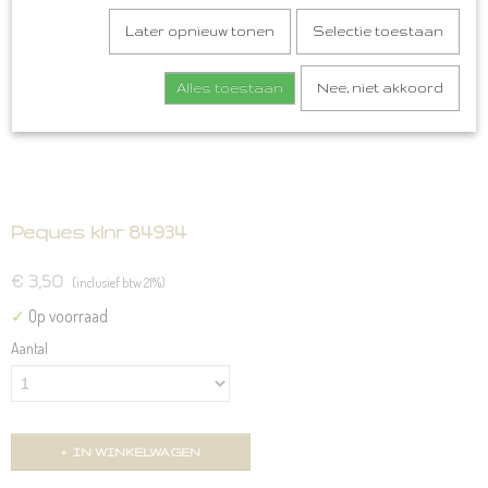
Later opnieuw tonen
Selectie toestaan
Alles toestaan
Nee, niet akkoord
Peques klnr 84934
€ 3,50
(inclusief btw 21%)
✓
Op voorraad
Aantal
IN WINKELWAGEN