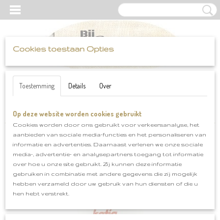
Cookies toestaan Opties
UW WINKELWAGEN
Inloggen
Registreren
Geen producten
(0)
Toestemming
Details
Over
Op deze website worden cookies gebruikt
Home
>
Katia
>
Cricket
>
Cricket klnr 106
Cookies worden door ons gebruikt voor verkeersanalyse, het
aanbieden van sociale media-functies en het personaliseren van
informatie en advertenties. Daarnaast verlenen we onze sociale
media-, advertentie- en analysepartners toegang tot informatie
over hoe u onze site gebruikt. Zij kunnen deze informatie
gebruiken in combinatie met andere gegevens die zij mogelijk
hebben verzameld door uw gebruik van hun diensten of die u
hen hebt verstrekt.