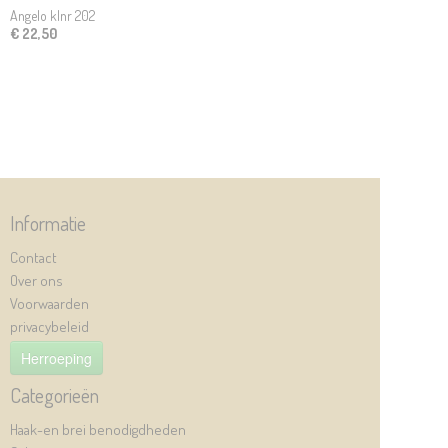
Angelo klnr 202
€ 22,50
Informatie
Contact
Over ons
Voorwaarden
privacybeleid
Herroeping
Categorieën
Haak-en brei benodigdheden