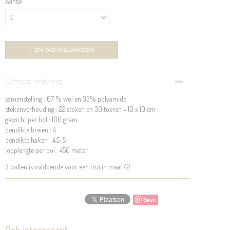
Aantal
IN WINKELWAGEN
Omschrijving
samenstelling : 67 % wol en 33% polyamide
stekenverhouding : 22 steken en 30 toeren = 10 x 10 cm
gewicht per bol : 100 gram
pendikte breien : 4
pendikte haken : 4,5-5
looplengte per bol : 450 meter
3 bollen is voldoende voor een trui in maat 42
Save
Ook interessant