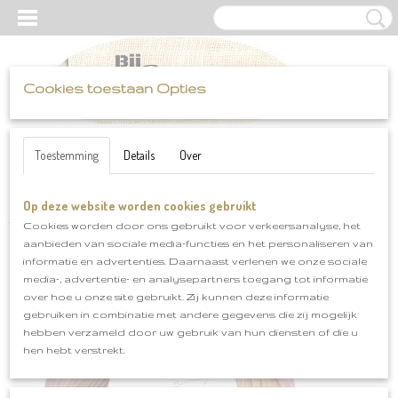
Cookies toestaan Opties
UW WINKELWAGEN
Inloggen
Registreren
Geen producten
(0)
Toestemming
Details
Over
Op deze website worden cookies gebruikt
Home
>
Katia
>
Angelo
>
Angelo klnr 105
Cookies worden door ons gebruikt voor verkeersanalyse, het
aanbieden van sociale media-functies en het personaliseren van
informatie en advertenties. Daarnaast verlenen we onze sociale
media-, advertentie- en analysepartners toegang tot informatie
over hoe u onze site gebruikt. Zij kunnen deze informatie
gebruiken in combinatie met andere gegevens die zij mogelijk
hebben verzameld door uw gebruik van hun diensten of die u
hen hebt verstrekt.