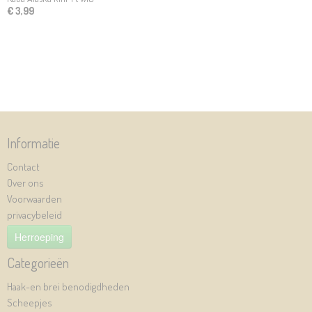
€ 3,99
Informatie
Contact
Over ons
Voorwaarden
privacybeleid
Herroeping
Categorieën
Haak-en brei benodigdheden
Scheepjes