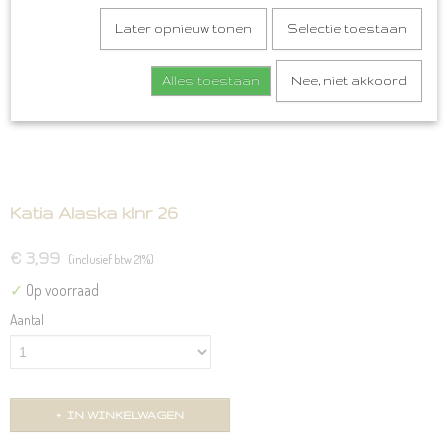
Later opnieuw tonen
Selectie toestaan
Alles toestaan
Nee, niet akkoord
Katia Alaska klnr 26
€ 3,99
(inclusief btw 21%)
✓
Op voorraad
Aantal
IN WINKELWAGEN