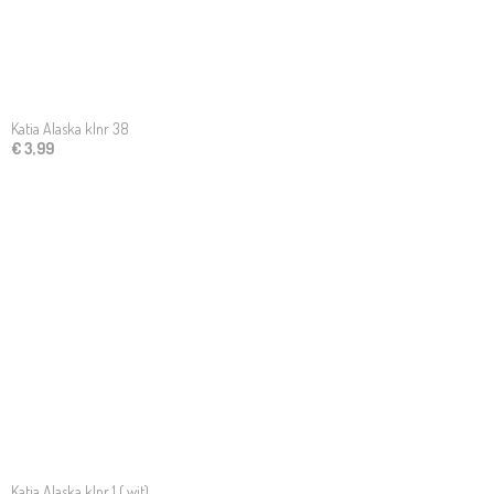
Katia Alaska klnr 38
€ 3,99
Katia Alaska klnr 1 ( wit)