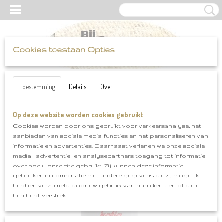
Cookies toestaan Opties
UW WINKELWAGEN
Inloggen
Registreren
Geen producten
(0)
Toestemming
Details
Over
Op deze website worden cookies gebruikt
Home
>
Katia
>
Alaska
>
Katia Alaska klnr 26
Cookies worden door ons gebruikt voor verkeersanalyse, het
aanbieden van sociale media-functies en het personaliseren van
informatie en advertenties. Daarnaast verlenen we onze sociale
media-, advertentie- en analysepartners toegang tot informatie
over hoe u onze site gebruikt. Zij kunnen deze informatie
gebruiken in combinatie met andere gegevens die zij mogelijk
hebben verzameld door uw gebruik van hun diensten of die u
hen hebt verstrekt.