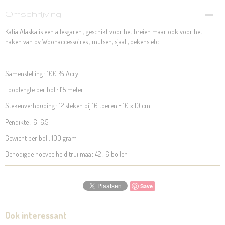
Omschrijving
Katia Alaska is een allesgaren , geschikt voor het breien maar ook voor het
haken van bv Woonaccessoires , mutsen, sjaal , dekens etc.
Samenstelling : 100 % Acryl
Looplengte per bol : 115 meter
Stekenverhouding : 12 steken bij 16 toeren = 10 x 10 cm
Pendikte : 6-6,5
Gewicht per bol : 100 gram
Benodigde hoeveelheid trui maat 42 : 6 bollen
Save
Ook interessant