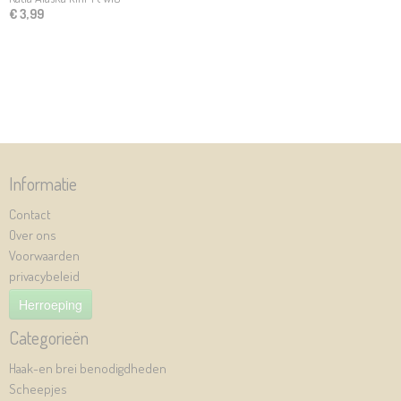
€ 3,99
Informatie
Contact
Over ons
Voorwaarden
privacybeleid
Herroeping
Categorieën
Haak-en brei benodigdheden
Scheepjes