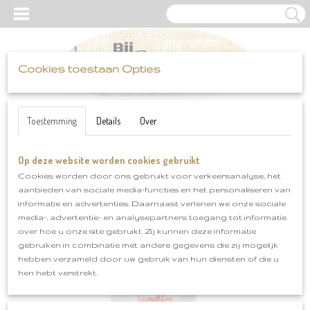
Cookies toestaan Opties
UW WINKELWAGEN
Inloggen
Registreren
Geen producten
(0)
Toestemming
Details
Over
Op deze website worden cookies gebruikt
Home
>
Katia
>
Alaska
>
Katia Alaska klnr 52
Cookies worden door ons gebruikt voor verkeersanalyse, het
aanbieden van sociale media-functies en het personaliseren van
informatie en advertenties. Daarnaast verlenen we onze sociale
media-, advertentie- en analysepartners toegang tot informatie
over hoe u onze site gebruikt. Zij kunnen deze informatie
gebruiken in combinatie met andere gegevens die zij mogelijk
hebben verzameld door uw gebruik van hun diensten of die u
hen hebt verstrekt.