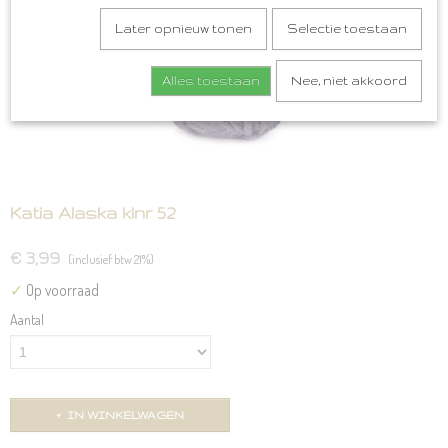
Later opnieuw tonen
Selectie toestaan
Alles toestaan
Nee, niet akkoord
Katia Alaska klnr 52
€ 3,99
(inclusief btw 21%)
✓
Op voorraad
Aantal
IN WINKELWAGEN