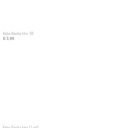
Katia Alaska klnr 38
€ 3,99
Katia Alaska klnr 1 ( wit)