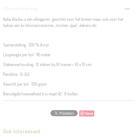
Omschrijving
Katia Alaska is een allesgaren , geschikt voor het breien maar ook voor het
haken van bv Woonaccessoires , mutsen, sjaal , dekens etc.
Samenstelling : 100 % Acryl
Looplengte per bol : 115 meter
Stekenverhouding : 12 steken bij 16 toeren = 10 x 10 cm
Pendikte : 6-6,5
Gewicht per bol : 100 gram
Benodigde hoeveelheid trui maat 42 : 6 bollen
Save
Ook interessant