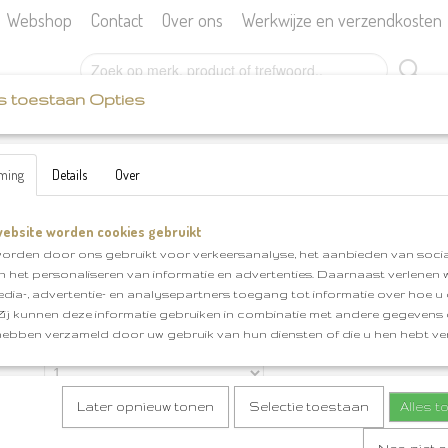
Webshop
Contact
Over ons
Werkwijze en verzendkosten
s toestaan Opties
SCHEEPJES
KATIA
BOEKEN
FOURNITU
ming
Details
Over
>
haaknaald knitpro 8.0
ebsite worden cookies gebruikt
haaknaald knitpro 8.0
orden door ons gebruikt voor verkeersanalyse, het aanbieden van socia
en het personaliseren van informatie en advertenties. Daarnaast verlenen
€ 4,25
(inclusief btw 21%)
edia-, advertentie- en analysepartners toegang tot informatie over hoe u 
✓
Op voorraad
 Zij kunnen deze informatie gebruiken in combinatie met andere gegevens d
hebben verzameld door uw gebruik van hun diensten of die u hen hebt ver
Aantal
Later opnieuw tonen
Selectie toestaan
Alles 
IN WINKELWAGEN