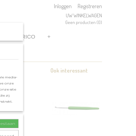
Inloggen
Registreren
UW WINKELWAGEN
Geen producten
(0)
REN
RICO
+
Ook interessant
le media-
 we onze
onze site
ie zij
strekt.
toestaan