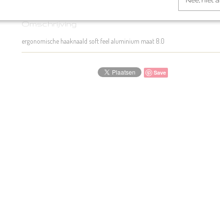
Nee, niet 
Omschrijving
ergonomische haaknaald soft feel aluminium maat 8.0
Save