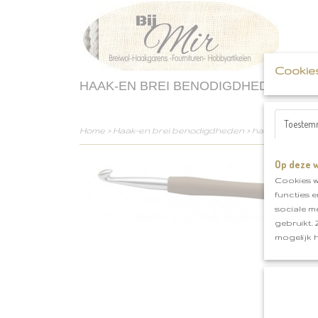
Cookie
HAAK-EN BREI BENODIGDHEDEN
Toestem
Home
>
Haak-en brei benodigdheden
>
haaknaalden
Op deze w
Cookies w
functies 
sociale m
gebruikt.
mogelijk 