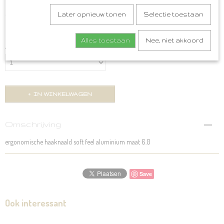
€ 3,99
Later opnieuw tonen
Selectie toestaan
(inclusief btw 21%)
✓
Op voorraad
Alles toestaan
Nee, niet akkoord
Aantal
IN WINKELWAGEN
Omschrijving
ergonomische haaknaald soft feel aluminium maat 6.0
Save
Ook interessant