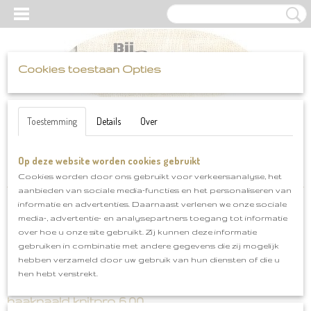
Cookies toestaan Opties
UW WINKELWAGEN
Inloggen
Registreren
Geen producten
(0)
Toestemming
Details
Over
Op deze website worden cookies gebruikt
Home
>
Haak-en brei benodigdheden
>
haaknaalden
>
haaknaald
knitpro 6.00
Cookies worden door ons gebruikt voor verkeersanalyse, het
aanbieden van sociale media-functies en het personaliseren van
informatie en advertenties. Daarnaast verlenen we onze sociale
media-, advertentie- en analysepartners toegang tot informatie
over hoe u onze site gebruikt. Zij kunnen deze informatie
gebruiken in combinatie met andere gegevens die zij mogelijk
hebben verzameld door uw gebruik van hun diensten of die u
hen hebt verstrekt.
haaknaald knitpro 6.00