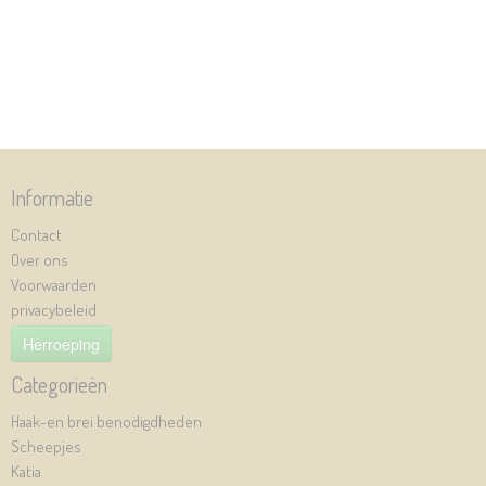
Informatie
Contact
Over ons
Voorwaarden
privacybeleid
Herroeping
Categorieën
Haak-en brei benodigdheden
Scheepjes
Katia