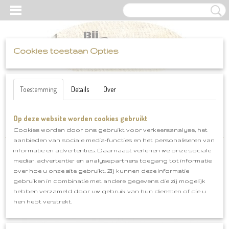
Cookies toestaan Opties
UW WINKELWAGEN
Inloggen
Registreren
Geen producten
(0)
Toestemming
Details
Over
Op deze website worden cookies gebruikt
Home
>
Haak-en brei benodigdheden
>
breinaalden 40 cm
>
Breinaalden Zing 40 cm mt 3.0 mm
Cookies worden door ons gebruikt voor verkeersanalyse, het
aanbieden van sociale media-functies en het personaliseren van
informatie en advertenties. Daarnaast verlenen we onze sociale
media-, advertentie- en analysepartners toegang tot informatie
over hoe u onze site gebruikt. Zij kunnen deze informatie
gebruiken in combinatie met andere gegevens die zij mogelijk
hebben verzameld door uw gebruik van hun diensten of die u
hen hebt verstrekt.